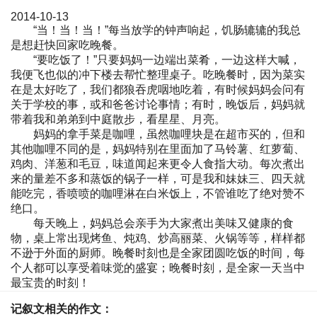
2014-10-13
“当！当！当！”每当放学的钟声响起，饥肠辘辘的我总
是想赶快回家吃晚餐。
“要吃饭了！”只要妈妈一边端出菜肴，一边这样大喊，
我便飞也似的冲下楼去帮忙整理桌子。吃晚餐时，因为菜实
在是太好吃了，我们都狼吞虎咽地吃着，有时候妈妈会问有
关于学校的事，或和爸爸讨论事情；有时，晚饭后，妈妈就
带着我和弟弟到中庭散步，看星星、月亮。
妈妈的拿手菜是咖哩，虽然咖哩块是在超市买的，但和
其他咖哩不同的是，妈妈特别在里面加了马铃薯、红萝蔔、
鸡肉、洋葱和毛豆，味道闻起来更令人食指大动。每次煮出
来的量差不多和蒸饭的锅子一样，可是我和妹妹三、四天就
能吃完，香喷喷的咖哩淋在白米饭上，不管谁吃了绝对赞不
绝口。
每天晚上，妈妈总会亲手为大家煮出美味又健康的食
物，桌上常出现烤鱼、炖鸡、炒高丽菜、火锅等等，样样都
不逊于外面的厨师。晚餐时刻也是全家团圆吃饭的时间，每
个人都可以享受着味觉的盛宴；晚餐时刻，是全家一天当中
最宝贵的时刻！
记叙文相关的作文：