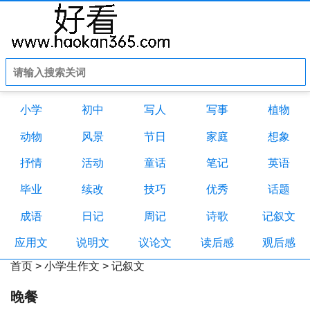
小学
初中
写人
写事
植物
动物
风景
节日
家庭
想象
抒情
活动
童话
笔记
英语
毕业
续改
技巧
优秀
话题
成语
日记
周记
诗歌
记叙文
应用文
说明文
议论文
读后感
观后感
首页
>
小学生作文
>
记叙文
晚餐